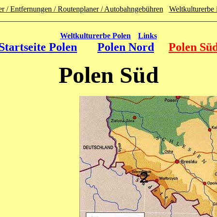
er / Entfernungen / Routenplaner / Autobahngebühren
Weltkulturerbe 
________________________________________________________
Weltkulturerbe Polen
Links
Startseite Polen
Polen Nord
Polen Sü
Polen Süd