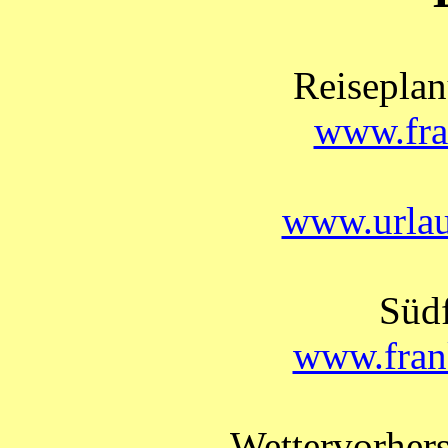
Rei
sepla
www.fra
www.urlau
Südf
www.frank
Wettervorhers