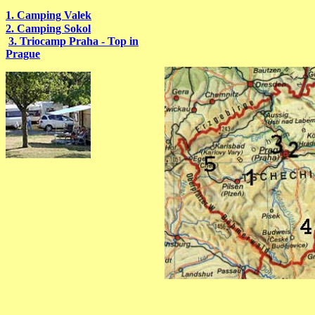
1. Camping Valek
2. Camping Sokol
3
. Triocamp Praha - Top in
Prague